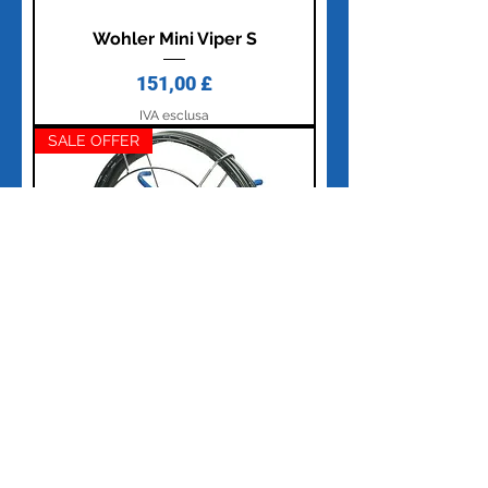
Wohler Mini Viper S
Prezzo
151,00 £
IVA esclusa
SALE OFFER
Wohler Large Viper 9mm x 20m -
9413