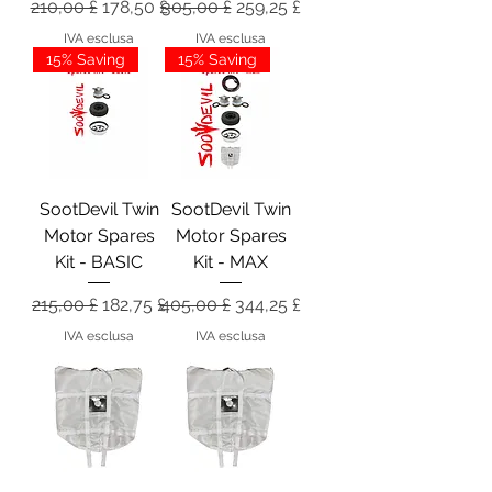
Prezzo regolare
Prezzo scontato
Prezzo regolare
Prezzo scontato
210,00 £
178,50 £
305,00 £
259,25 £
IVA esclusa
IVA esclusa
15% Saving
15% Saving
SootDevil Twin
SootDevil Twin
Motor Spares
Motor Spares
Kit - BASIC
Kit - MAX
Prezzo regolare
Prezzo scontato
Prezzo regolare
Prezzo scontato
215,00 £
182,75 £
405,00 £
344,25 £
IVA esclusa
IVA esclusa