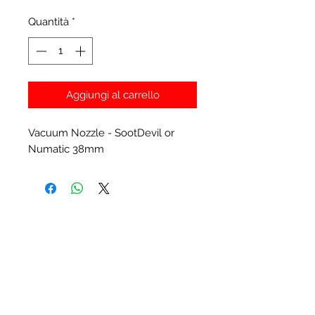
Quantità
*
Aggiungi al carrello
Vacuum Nozzle - SootDevil or
Numatic 38mm
Prodotti correlati
New Item
New Item