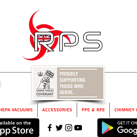
5
HEPA Vacuums
Accessories
PPE & RPE
Chimney 