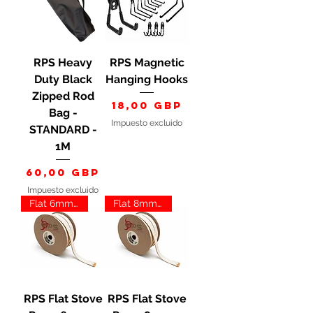
RPS Heavy
RPS Magnetic
Duty Black
Hanging Hooks
Zipped Rod
Precio
18,00 GBP
Bag -
Impuesto excluido
STANDARD -
1M
Precio
60,00 GBP
Impuesto excluido
Flat 6mm White
Flat 8mm White
RPS Flat Stove
RPS Flat Stove