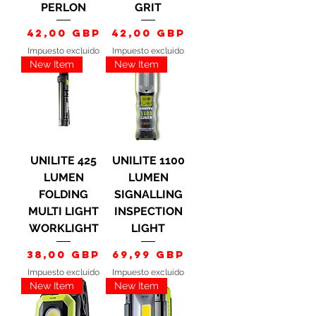
PERLON
GRIT
Precio
Precio
42,00 GBP
42,00 GBP
Impuesto excluido
Impuesto excluido
New Item
New Item
UNILITE 425
UNILITE 1100
LUMEN
LUMEN
FOLDING
SIGNALLING
MULTI LIGHT
INSPECTION
WORKLIGHT
LIGHT
Precio
Precio
38,00 GBP
69,99 GBP
Impuesto excluido
Impuesto excluido
New Item
New Item