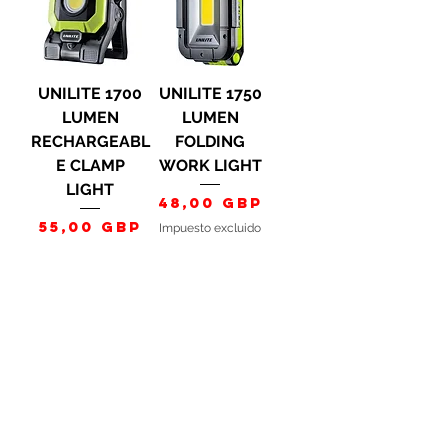
UNILITE 1700
UNILITE 1750
LUMEN
LUMEN
RECHARGEABL
FOLDING
E CLAMP
WORK LIGHT
LIGHT
Precio
48,00 GBP
Precio
55,00 GBP
Impuesto excluido
Impuesto excluido
New Item
New Item
RPS Dome
RPS Dome
Grit/Medium
Grit/Medium