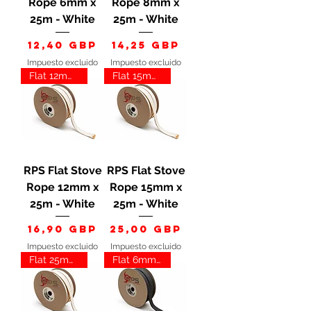
Rope 6mm x
Rope 8mm x
25m - White
25m - White
Precio
Precio
12,40 GBP
14,25 GBP
Impuesto excluido
Impuesto excluido
Flat 12mm White
Flat 15mm White
RPS Flat Stove
RPS Flat Stove
Rope 12mm x
Rope 15mm x
25m - White
25m - White
Precio
Precio
16,90 GBP
25,00 GBP
Impuesto excluido
Impuesto excluido
Flat 25mm White
Flat 6mm Black