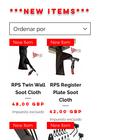
***new items***
New Item
New Item
RPS Twin Wall
RPS Register
Soot Cloth
Plate Soot
Cloth
Precio
48,00 GBP
Precio
42,00 GBP
Impuesto excluido
Impuesto excluido
New Item
New Item