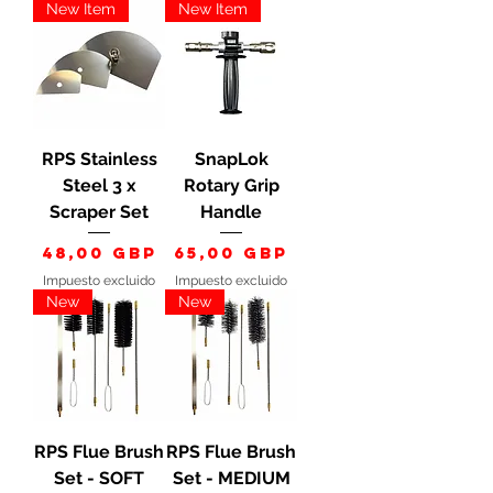
New Item
New Item
RPS Stainless
SnapLok
Steel 3 x
Rotary Grip
Scraper Set
Handle
Precio
Precio
48,00 GBP
65,00 GBP
Impuesto excluido
Impuesto excluido
New
New
RPS Flue Brush
RPS Flue Brush
Set - SOFT
Set - MEDIUM