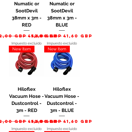
Numatic or
Numatic or
SootDevil
SootDevil
38mm x 3m -
38mm x 3m -
RED
BLUE
recio
Precio de oferta
Precio
Precio de oferta
2,00 GBP
41,60 GBP
52,00 GBP
41,60 GBP
Impuesto excluido
Impuesto excluido
New Item
New Item
Hiloflex
Hiloflex
Vacuum Hose -
Vacuum Hose -
Dustcontrol -
Dustcontrol -
3m - RED
3m - BLUE
recio
Precio de oferta
Precio
Precio de oferta
2,00 GBP
41,60 GBP
52,00 GBP
41,60 GBP
Impuesto excluido
Impuesto excluido