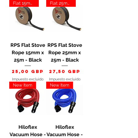
Flat 15mm Black
Flat 25mm Black
RPS Flat Stove
RPS Flat Stove
Rope 15mm x
Rope 25mm x
25m - Black
25m - Black
Precio
Precio
25,00 GBP
27,50 GBP
Impuesto excluido
Impuesto excluido
New Item
New Item
Hiloflex
Hiloflex
Vacuum Hose -
Vacuum Hose -