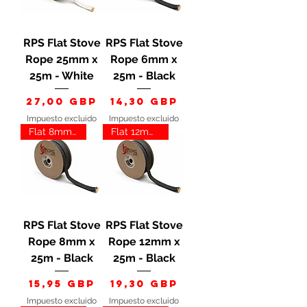
RPS Flat Stove
RPS Flat Stove
Rope 25mm x
Rope 6mm x
25m - White
25m - Black
Precio
Precio
27,00 GBP
14,30 GBP
Impuesto excluido
Impuesto excluido
Flat 8mm Black
Flat 12mm Black
RPS Flat Stove
RPS Flat Stove
Rope 8mm x
Rope 12mm x
25m - Black
25m - Black
Precio
Precio
15,95 GBP
19,30 GBP
Impuesto excluido
Impuesto excluido