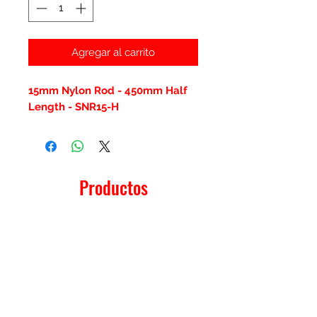
Agregar al carrito
15mm Nylon Rod - 450mm Half
Length - SNR15-H
Productos
relacionados
New Item
New Item