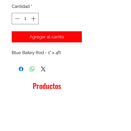
Cantidad
*
Agregar al carrito
Blue Bailey Rod - 1" x 4ft
Productos
relacionados
New Item
New Item