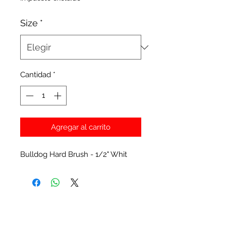
Size
*
Cantidad
*
Agregar al carrito
Bulldog Hard Brush - 1/2" Whit
Productos