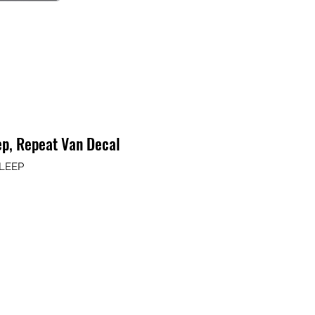
ep, Repeat Van Decal
SLEEP
io