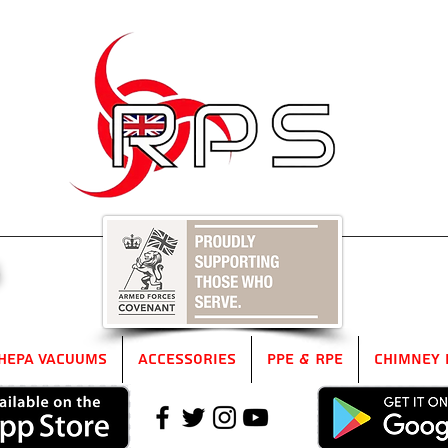
5
HEPA Vacuums
Accessories
PPE & RPE
Chimney 