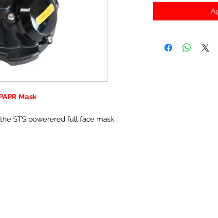
Ag
 PAPR Mask
it the STS powerered full face mask