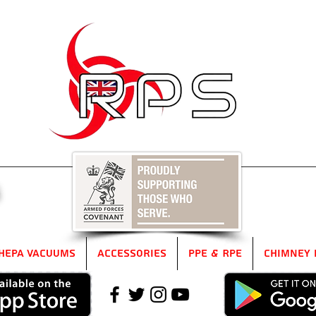
5
HEPA Vacuums
Accessories
PPE & RPE
Chimney 