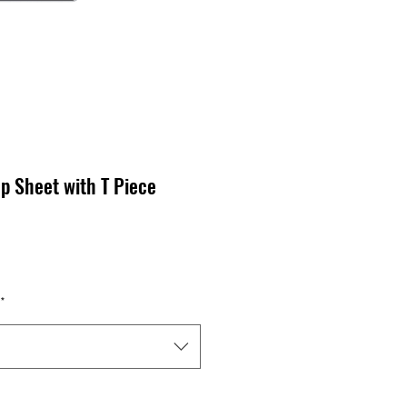
p Sheet with T Piece
cio
*