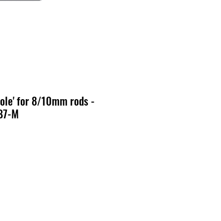
ole' for 8/10mm rods -
B7-M
cio