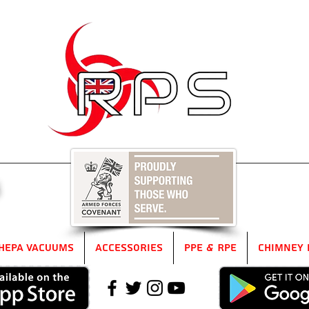
5
HEPA Vacuums
Accessories
PPE & RPE
Chimney 