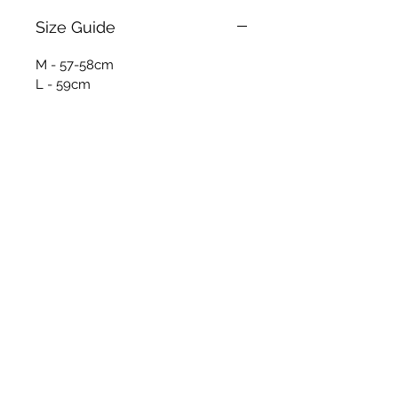
Size Guide
M - 57-58cm
L - 59cm
Productos
relacionados
New Item
New Item