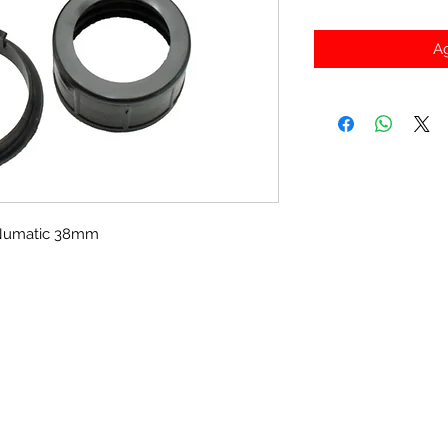
Ag
 Numatic 38mm