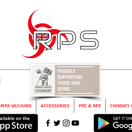
5
HEPA Vacuums
Accessories
PPE & RPE
Chimney 