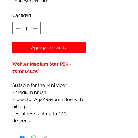
Impuesto excluido
Cantidad
*
Agregar al carrito
Wohler Medium Star PEK -
70mm/2.75"
Suitable for the Mini Viper
- Medium brush
- Ideal for Aga/Rayburn flue with
oil or gas
- Heat resistant up to 200c
degrees