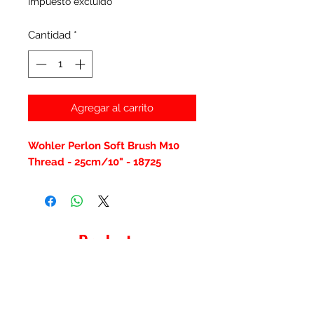
Impuesto excluido
Cantidad
*
Agregar al carrito
Wohler Perlon Soft Brush M10
Thread - 25cm/10" - 18725
Productos
relacionados
New Item
New Item