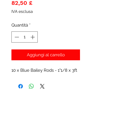
Prezzo
82,50 £
IVA esclusa
Quantità
*
Aggiungi al carrello
10 x Blue Bailey Rods - 1"1/8 x 3ft
Prodotti correlati
New Item
New Item