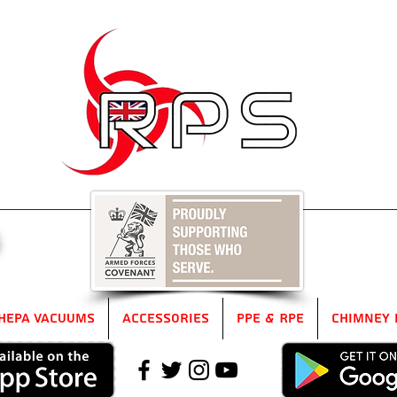
5
HEPA Vacuums
Accessories
PPE & RPE
Chimney 