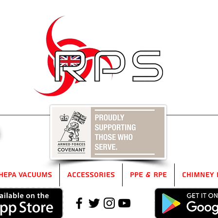
5
HEPA Vacuums
Accessories
PPE & RPE
Chimney 