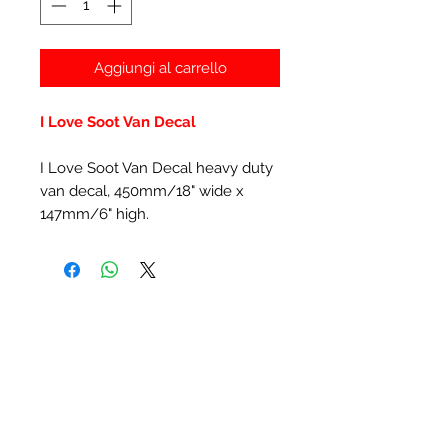
Aggiungi al carrello
I Love Soot Van Decal
I Love Soot Van Decal heavy duty
van decal, 450mm/18" wide x
147mm/6" high.
Prodotti correlati
New Item
New Item