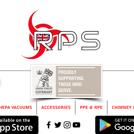
5
HEPA Vacuums
Accessories
PPE & RPE
Chimney 