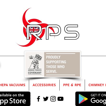
5
HEPA Vacuums
Accessories
PPE & RPE
Chimney 