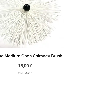
og Medium Open Chimney Brush
Schnellansicht
Preis
15,00 £
exkl. MwSt.