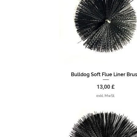
Bulldog Soft Flue Liner Bru
Schnellansicht
Preis
13,00 £
exkl. MwSt.