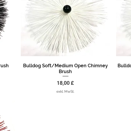
rush
Bulldog Soft/Medium Open Chimney
Bulld
Schnellansicht
Brush
Preis
18,00 £
exkl. MwSt.