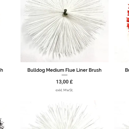
sh
Bulldog Medium Flue Liner Brush
B
Schnellansicht
Preis
13,00 £
exkl. MwSt.