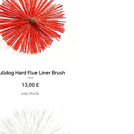
ulldog Hard Flue Liner Brush
Schnellansicht
Preis
13,00 £
exkl. MwSt.