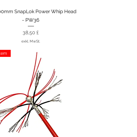
Schnellansicht
00mm SnapLok Power Whip Head
- PW36
Preis
38,50 £
exkl. MwSt.
tem