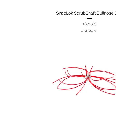
Schnellansicht
SnapLok ScrubShaft Bullnose 
Preis
18,00 £
exkl. MwSt.