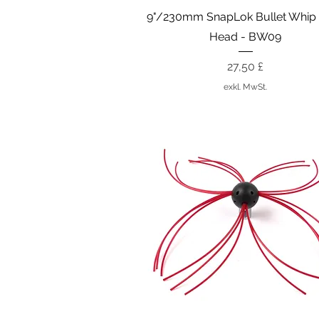
Schnellansicht
9"/230mm SnapLok Bullet Whip 
Head - BW09
Preis
27,50 £
exkl. MwSt.