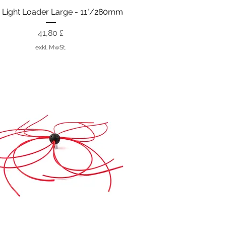
Schnellansicht
 Light Loader Large - 11"/280mm
Preis
41,80 £
exkl. MwSt.