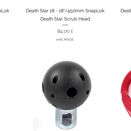
Schnellansicht
pLok
Death Star 18 - 18"/450mm SnapLok
Deat
Death Star Scrub Head
Preis
84,00 £
exkl. MwSt.