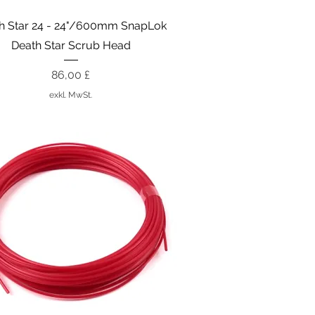
Schnellansicht
h Star 24 - 24"/600mm SnapLok
Death Star Scrub Head
Preis
86,00 £
exkl. MwSt.