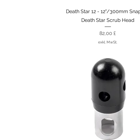
Schnellansicht
Death Star 12 - 12"/300mm Sna
Death Star Scrub Head
Preis
82,00 £
exkl. MwSt.