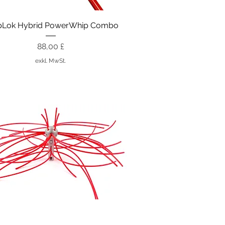
Schnellansicht
pLok Hybrid PowerWhip Combo
Preis
88,00 £
exkl. MwSt.