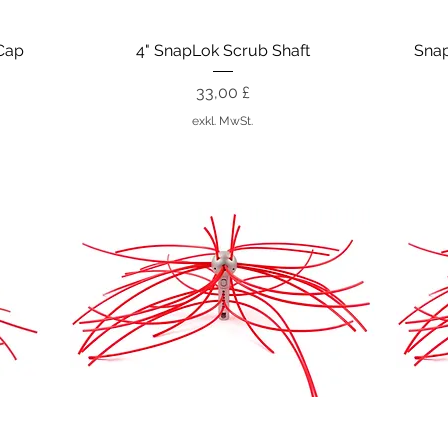
Schnellansicht
Cap
4" SnapLok Scrub Shaft
Sna
Preis
33,00 £
exkl. MwSt.