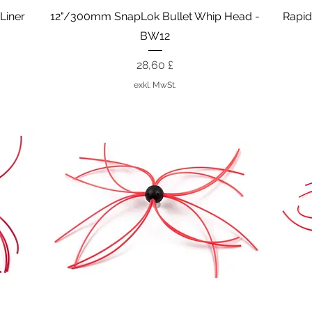
Schnellansicht
Liner
12"/300mm SnapLok Bullet Whip Head -
Rapid
BW12
Preis
28,60 £
exkl. MwSt.