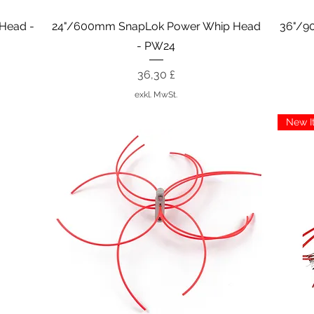
Schnellansicht
Head -
24"/600mm SnapLok Power Whip Head
36"/9
- PW24
Preis
36,30 £
exkl. MwSt.
New I