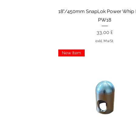
Schnellansicht
18"/450mm SnapLok Power Whip 
PW18
Preis
33,00 £
exkl. MwSt.
New Item