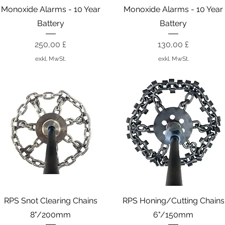
Monoxide Alarms - 10 Year
Monoxide Alarms - 10 Year
Battery
Battery
Preis
Preis
250,00 £
130,00 £
exkl. MwSt.
exkl. MwSt.
Schnellansicht
Schnellansicht
RPS Snot Clearing Chains
RPS Honing/Cutting Chains
8"/200mm
6"/150mm