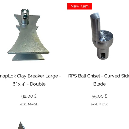
New Item
Schnellansicht
Schnellansicht
napLok Clay Breaker Large -
RPS Ball Chisel - Curved Sid
6" x 4" - Double
Blade
Preis
Preis
92,00 £
55,00 £
exkl. MwSt.
exkl. MwSt.