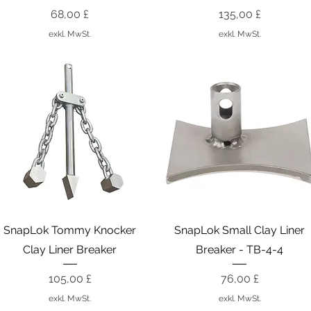
Preis
Preis
68,00 £
135,00 £
exkl. MwSt.
exkl. MwSt.
Schnellansicht
Schnellansicht
SnapLok Tommy Knocker
SnapLok Small Clay Liner
Clay Liner Breaker
Breaker - TB-4-4
Preis
Preis
105,00 £
76,00 £
exkl. MwSt.
exkl. MwSt.