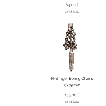
Preis
64,00 £
exkl. MwSt.
Schnellansicht
RPS Tiger Boring Chains
3"/75mm
Preis
155,00 £
exkl. MwSt.