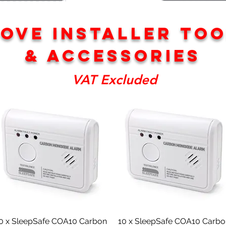
OVE INSTALLER TO
& ACCESSORIES
VAT Excluded
Schnellansicht
Schnellansicht
0 x SleepSafe COA10 Carbon
10 x SleepSafe COA10 Carb