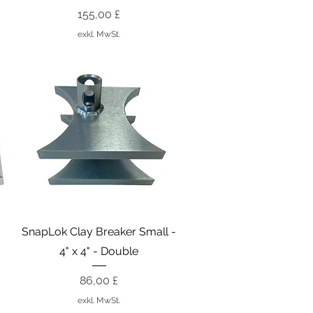
Preis
155,00 £
exkl. MwSt.
Schnellansicht
SnapLok Clay Breaker Small -
4" x 4" - Double
Preis
86,00 £
exkl. MwSt.