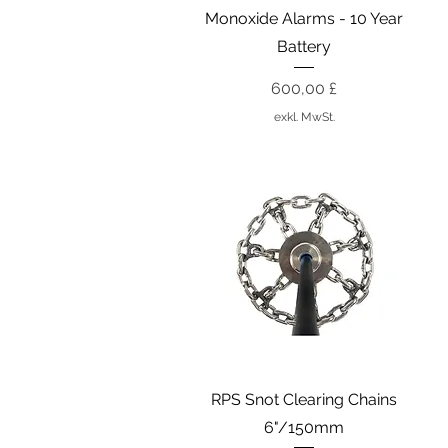
Monoxide Alarms - 10 Year
Battery
Preis
600,00 £
exkl. MwSt.
Schnellansicht
RPS Snot Clearing Chains
6"/150mm