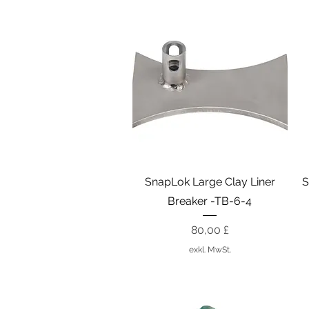
Schnellansicht
SnapLok Large Clay Liner
S
Breaker -TB-6-4
Preis
80,00 £
exkl. MwSt.