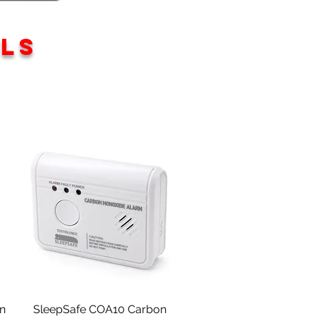
OLS
Schnellansicht
on
SleepSafe COA10 Carbon