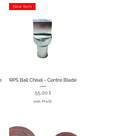
New Item
Schnellansicht
e
RPS Ball Chisel - Centre Blade
Preis
55,00 £
exkl. MwSt.