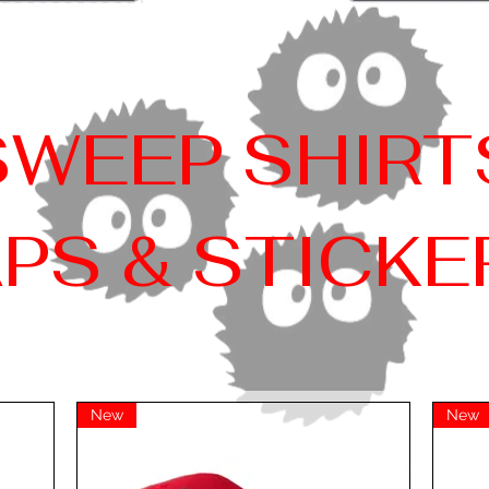
SWEEP SHIRT
PS & STICK
New
New