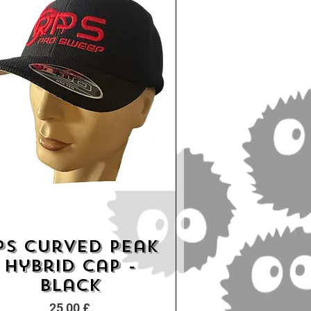
PS Curved Peak
Schnellansicht
Hybrid Cap -
Black
Preis
25,00 £