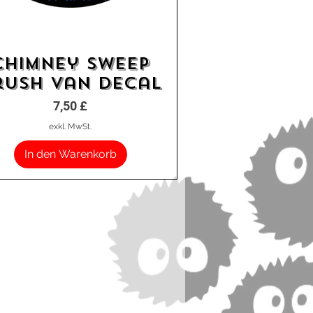
Chimney Sweep
Schnellansicht
rush Van Decal
Preis
7,50 £
exkl. MwSt.
In den Warenkorb