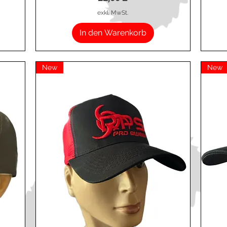
exkl. MwSt.
In den Warenkorb
New
New