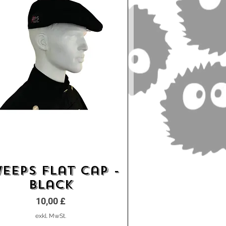
eeps Flat Cap -
Schnellansicht
Black
Preis
10,00 £
exkl. MwSt.