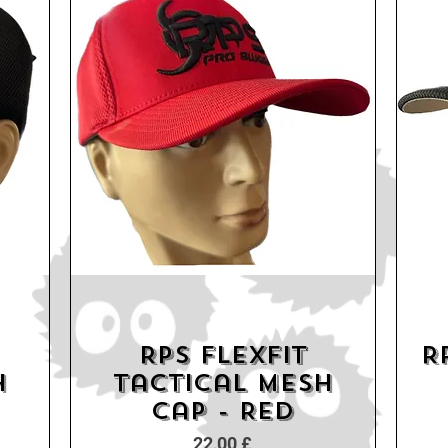
RPS Flexfit
R
Schnellansicht
h
Tactical Mesh
Cap - Red
Preis
22,00 £