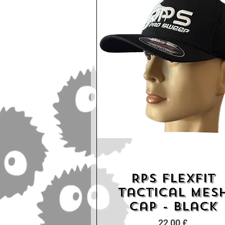
RPS Flexfit
Schnellansicht
Tactical Mes
Cap - Black
Preis
22,00 £