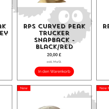
ak
RPS Curved Peak
R
Schnellansicht
rey
Trucker
Snapback -
Black/Red
Preis
20,00 £
exkl. MwSt.
In den Warenkorb
New
New 