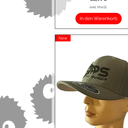
exkl. MwSt.
In den Warenkorb
New