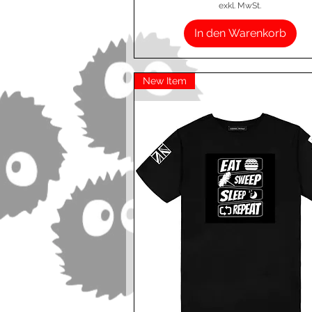
exkl. MwSt.
In den Warenkorb
New Item