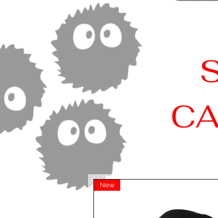
CA
New