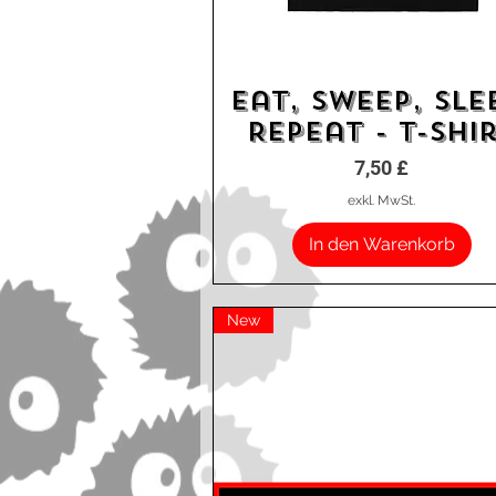
Eat, Sweep, Sle
Schnellansicht
Repeat - T-Shi
Preis
7,50 £
exkl. MwSt.
In den Warenkorb
New