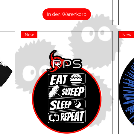
In den Warenkorb
New
New