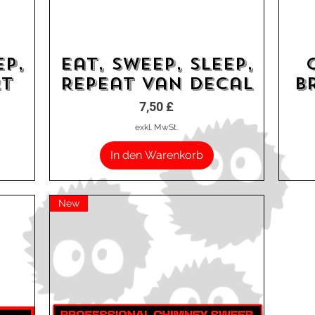
ep,
Eat, Sweep, Sleep,
Schnellansicht
rt
Repeat Van Decal
B
Preis
7,50 £
exkl. MwSt.
In den Warenkorb
New