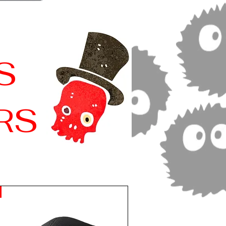
S
ERS