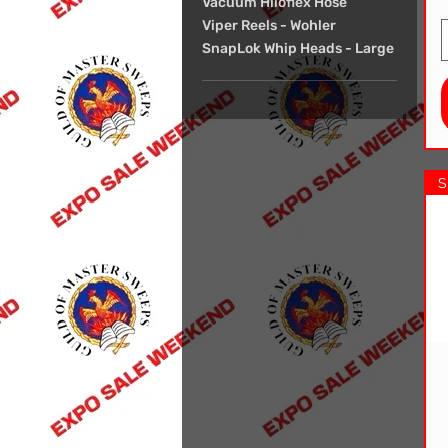
Vacuum Hiloflex Hose
Viper Reels - Wohler
SnapLok Whip Heads - Large
S