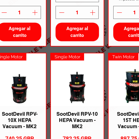
Agregar al
Agregar al
Agrega
carrito
carrito
carri
ingle Motor
Single Motor
Twin Motor
SootDevil RPV-
SootDevil RPV-10
SootDevi
10X HEPA
HEPA Vacuum -
15T H
Vacuum - MK2
MK2
Vacuum 
Precio
Precio
Precio
740,25 GBP
782,25 GBP
897,75