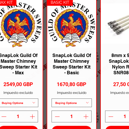
AX KIT
BASIC KIT
SnapLok Guild Of
SnapLok Guild Of
8mm x 
Master Chimney
Master Chimney
SnapLok 
Sweep Starter Kit
Sweep Starter Kit
Nylon R
- Max
- Basic
SNR08
Precio
Precio
Precio
2549,00 GBP
1670,80 GBP
27,50
Impuesto excluido
Impuesto excluido
Impuesto e
Buying Options
Buying Options