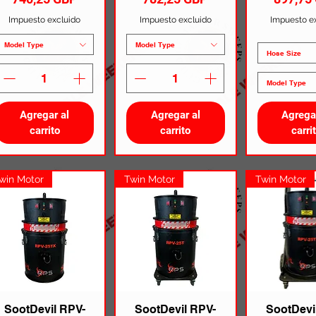
Impuesto excluido
Impuesto excluido
Impuesto e
Model Type
Model Type
Hose Size
Model Type
Agregar al
Agregar al
Agrega
carrito
carrito
carri
win Motor
Twin Motor
Twin Motor
SootDevil RPV-
SootDevil RPV-
SootDevi