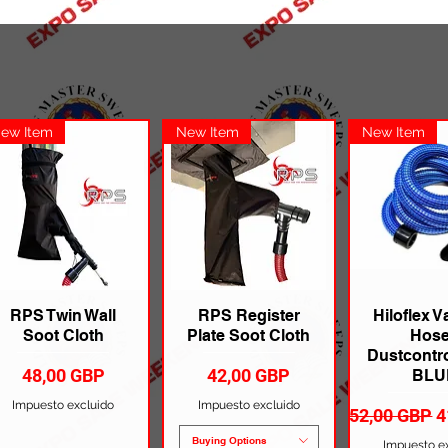
ew Item
New Item
New Item
RPS Twin Wall
RPS Register
Hiloflex 
Soot Cloth
Plate Soot Cloth
Hose
Dustcontro
Precio
Precio
48,00 GBP
42,00 GBP
BLU
Impuesto excluido
Impuesto excluido
Precio
P
52,00 GBP
4
Buying Options
Impuesto e