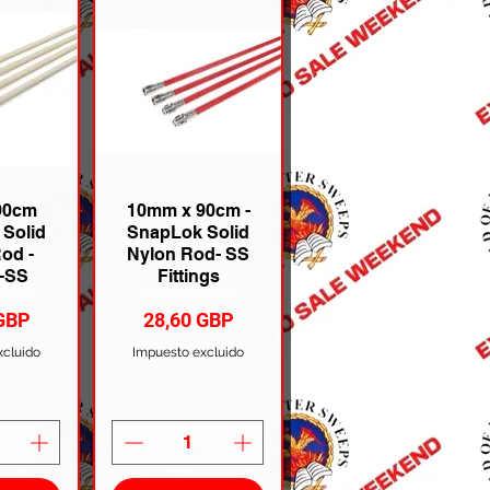
90cm
10mm x 90cm -
Solid
SnapLok Solid
od -
Nylon Rod- SS
-SS
Fittings
Precio
 GBP
28,60 GBP
xcluido
Impuesto excluido