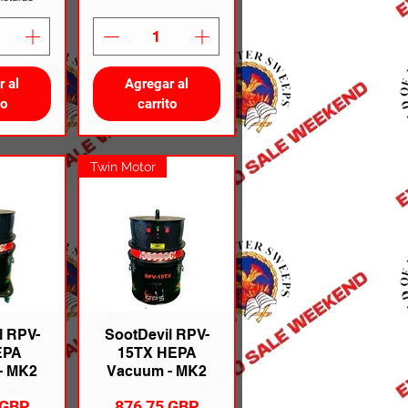
r al
Agregar al
to
carrito
Twin Motor
l RPV-
SootDevil RPV-
EPA
15TX HEPA
- MK2
Vacuum - MK2
Precio
 GBP
876,75 GBP