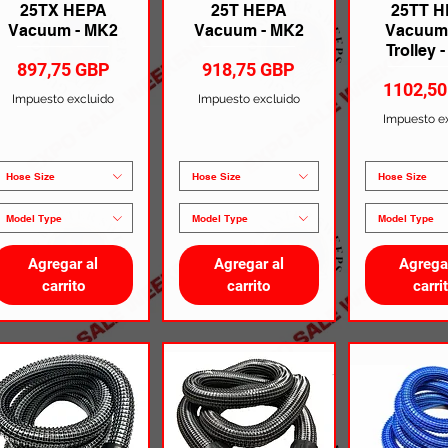
25TX HEPA
25T HEPA
25TT 
Vacuum - MK2
Vacuum - MK2
Vacuum 
Trolley 
Precio
Precio
897,75 GBP
918,75 GBP
Precio
1102,5
Impuesto excluido
Impuesto excluido
Impuesto e
Hose Size
Hose Size
Hose Size
Model Type
Model Type
Model Type
Agregar al
Agregar al
Agrega
carrito
carrito
carri