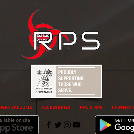
5
HEPA Vacuums
Accessories
PPE & RPE
Chimney 