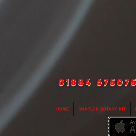
01884 67507
Home
SnapLok Rotary Kit