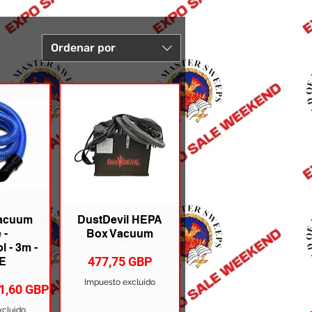
Ordenar por
Vacuum
DustDevil HEPA
 -
Box Vacuum
l - 3m -
Precio
477,75 GBP
E
Impuesto excluido
recio de oferta
1,60 GBP
xcluido