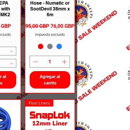
HEPA
Hose - Numatic or
with
SootDevil 38mm x
- MK2
6m
Precio
Precio de oferta
0 GBP
95,00 GBP
76,00 GBP
xcluido
Impuesto excluido
r al
Agregar al
to
carrito
Flexi Liners