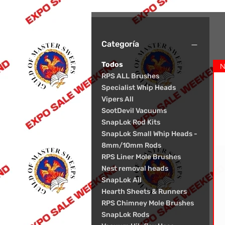
Categoría
Todos
N
RPS ALL Brushes
Specialist Whip Heads
Vipers All
SootDevil Vacuums
SnapLok Rod Kits
SnapLok Small Whip Heads -
8mm/10mm Rods
RPS Liner Mole Brushes
Nest removal heads
SnapLok All
Hearth Sheets & Runners
RPS Chimney Mole Brushes
SnapLok Rods