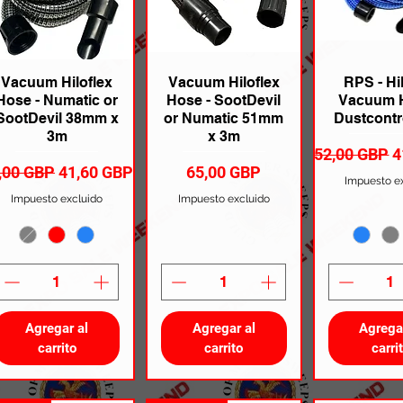
Vacuum Hiloflex
Vacuum Hiloflex
RPS - Hi
Hose - Numatic or
Hose - SootDevil
Vacuum H
SootDevil 38mm x
or Numatic 51mm
Dustcontr
3m
x 3m
Precio
P
52,00 GBP
4
ecio
Precio de oferta
Precio
,00 GBP
41,60 GBP
65,00 GBP
Impuesto e
Impuesto excluido
Impuesto excluido
Agregar al
Agregar al
Agrega
carrito
carrito
carri