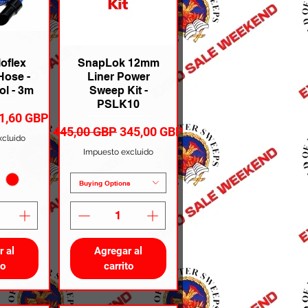
loflex
SnapLok 12mm
ose -
Liner Power
ol - 3m
Sweep Kit -
PSLK10
recio de oferta
1,60 GBP
Precio
Precio de oferta
445,00 GBP
345,00 GBP
xcluido
Impuesto excluido
Buying Options
r al
Agregar al
to
carrito