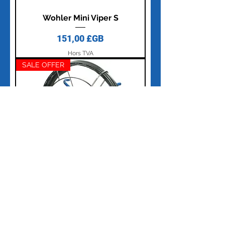
Wohler Mini Viper S
Prix
151,00 £GB
Hors TVA
SALE OFFER
Wohler Large Viper 9mm x 20m -
9413