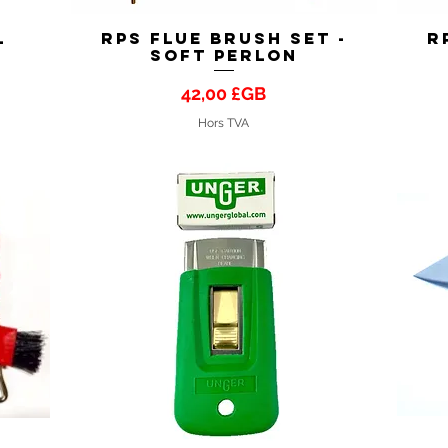
l
RPS Flue Brush Set -
R
Aperçu rapide
SOFT PERLON
Prix
42,00 £GB
Hors TVA