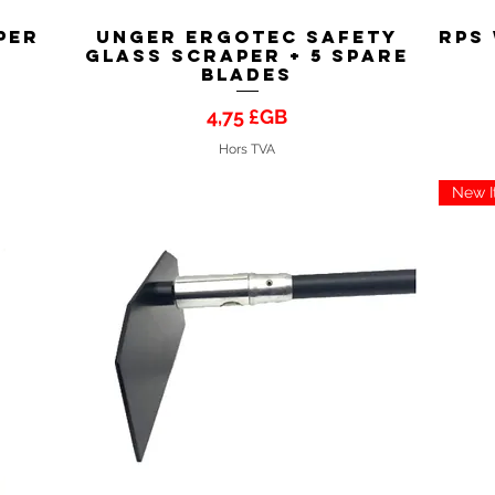
per
Unger ErgoTec Safety
RPS
Aperçu rapide
Glass Scraper + 5 Spare
Blades
Prix
4,75 £GB
Hors TVA
New 