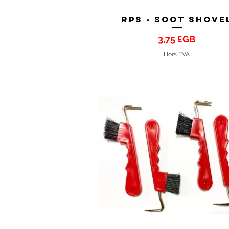
RPS - Soot Shove
Aperçu rapide
Prix
3,75 £GB
Hors TVA