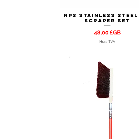
RPS Stainless Steel
Aperçu rapide
Scraper Set
Prix
48,00 £GB
Hors TVA