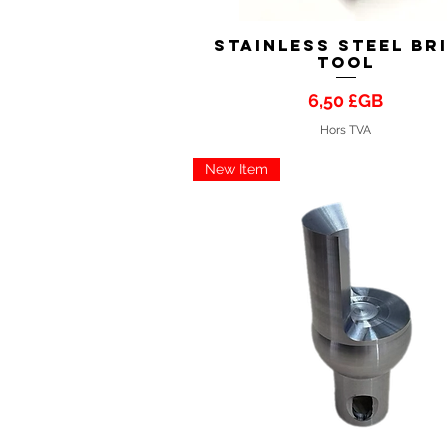
Stainless Steel Br
Aperçu rapide
tool
Prix
6,50 £GB
Hors TVA
New Item