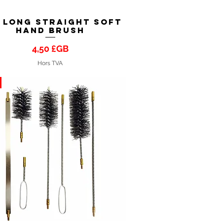
 Long Straight Soft
Aperçu rapide
Hand Brush
Prix
4,50 £GB
Hors TVA