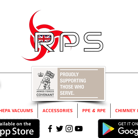
5
HEPA Vacuums
Accessories
PPE & RPE
Chimney 