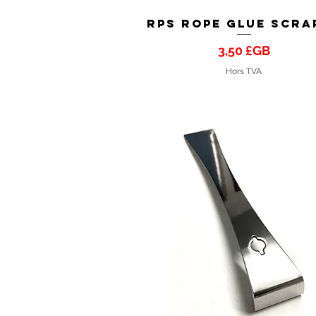
RPS Rope Glue Scra
Aperçu rapide
Prix
3,50 £GB
Hors TVA