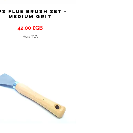
PS Flue Brush Set -
Aperçu rapide
MEDIUM GRIT
Prix
42,00 £GB
Hors TVA