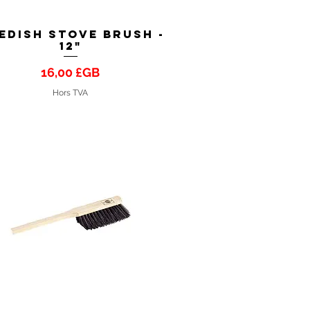
edish Stove Brush -
Aperçu rapide
12"
Prix
16,00 £GB
Hors TVA