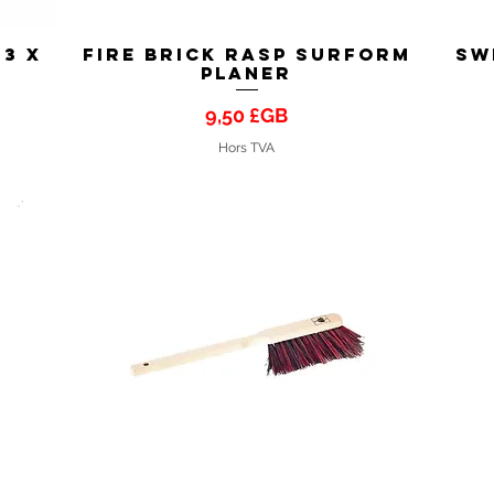
 3 x
Fire Brick Rasp Surform
Sw
Aperçu rapide
Planer
Prix
9,50 £GB
Hors TVA