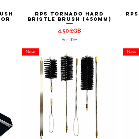
rush
RPS Tornado Hard
RPS
Aperçu rapide
tor
Bristle Brush (450mm)
Prix
4,50 £GB
Hors TVA
New
New