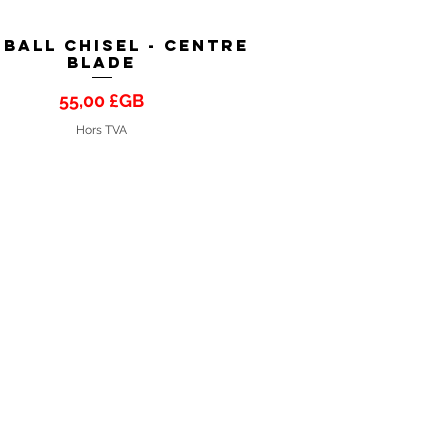
 Ball Chisel - Centre
Aperçu rapide
Blade
Prix
55,00 £GB
Hors TVA