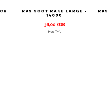
ick
RPS Soot Rake Large -
RPS
Aperçu rapide
14000
Prix
36,00 £GB
Hors TVA