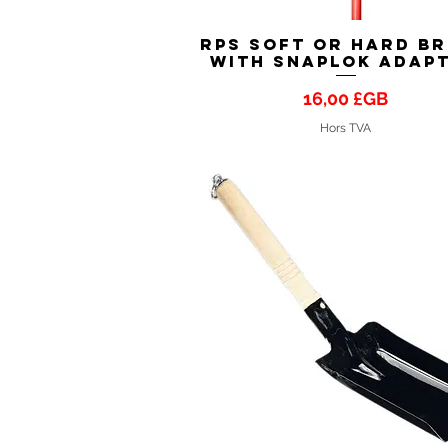
RPS Soft or Hard B
Aperçu rapide
with SnapLok Adap
Prix
16,00 £GB
Hors TVA