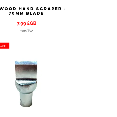
 Wood Hand Scraper -
Aperçu rapide
70mm Blade
Prix
7,99 £GB
Hors TVA
Item