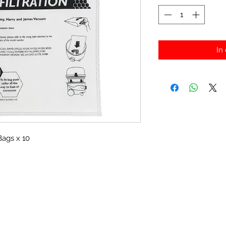
In
ags x 10