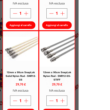
IVA esclusa
IVA esclusa
Aggiungi al carrello
Aggiungi al carrello
12mm x 90cm SnapLok
12mm x 90cm SnapLok
Solid Nylon Rod - SNR12-
Nylon Rod - SNR12-SS-
SS
STIFF
Prezzo
Prezzo
29,70 £
29,70 £
IVA esclusa
IVA esclusa