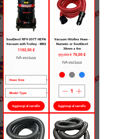
SootDevil RPV-25TT HEPA
Vacuum Hiloflex Hose -
Vacuum with Trolley - MK2
Numatic or SootDevil
38mm x 6m
Prezzo
1102,50 £
Prezzo regolare
95,00 £
Prezzo scontato
76,00 £
IVA esclusa
IVA esclusa
Aggiungi al carrello
Aggiungi al carrello