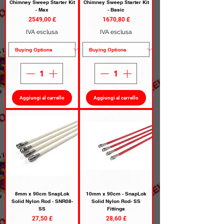
Chimney Sweep Starter Kit
Chimney Sweep Starter Kit
- Max
- Basic
Prezzo
Prezzo
2549,00 £
1670,80 £
IVA esclusa
IVA esclusa
Aggiungi al carrello
Aggiungi al carrello
8mm x 90cm SnapLok
10mm x 90cm - SnapLok
Solid Nylon Rod - SNR08-
Solid Nylon Rod- SS
SS
Fittings
Prezzo
Prezzo
27,50 £
28,60 £