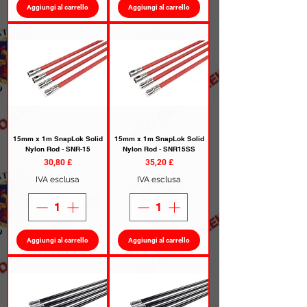
Aggiungi al carrello
Aggiungi al carrello
15mm x 1m SnapLok Solid
15mm x 1m SnapLok Solid
Nylon Rod - SNR-15
Nylon Rod - SNR15SS
Prezzo
Prezzo
30,80 £
35,20 £
IVA esclusa
IVA esclusa
Aggiungi al carrello
Aggiungi al carrello