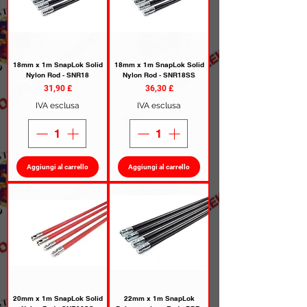
18mm x 1m SnapLok Solid
18mm x 1m SnapLok Solid
Nylon Rod - SNR18
Nylon Rod - SNR18SS
Prezzo
Prezzo
31,90 £
36,30 £
IVA esclusa
IVA esclusa
Aggiungi al carrello
Aggiungi al carrello
20mm x 1m SnapLok Solid
22mm x 1m SnapLok