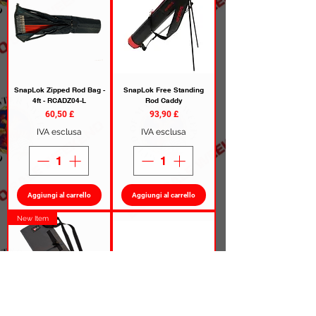
SnapLok Zipped Rod Bag -
SnapLok Free Standing
4ft - RCADZ04-L
Rod Caddy
Prezzo
Prezzo
60,50 £
93,90 £
IVA esclusa
IVA esclusa
Aggiungi al carrello
Aggiungi al carrello
New Item