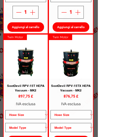
Aggiungi al carrello
Aggiungi al carrello
Twin Motor
Twin Motor
SootDevil RPV-15T HEPA
SootDevil RPV-15TX HEPA
Vacuum - MK2
Vacuum - MK2
Prezzo
Prezzo
897,75 £
876,75 £
IVA esclusa
IVA esclusa