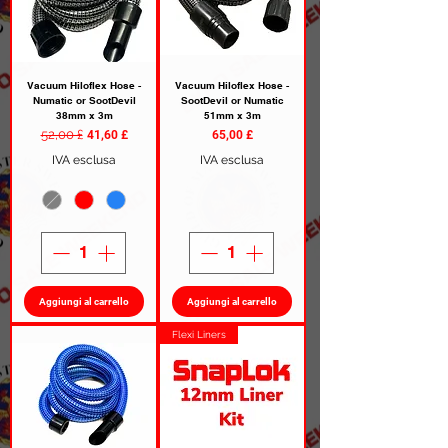
Vacuum Hiloflex Hose -
Vacuum Hiloflex Hose -
Numatic or SootDevil
SootDevil or Numatic
38mm x 3m
51mm x 3m
Prezzo regolare
52,00 £
Prezzo scontato
Prezzo
41,60 £
65,00 £
IVA esclusa
IVA esclusa
Aggiungi al carrello
Aggiungi al carrello
Flexi Liners