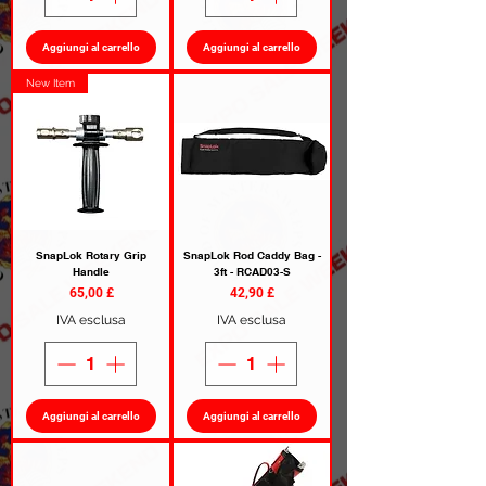
Aggiungi al carrello
Aggiungi al carrello
New Item
SnapLok Rotary Grip
SnapLok Rod Caddy Bag -
Handle
3ft - RCAD03-S
Prezzo
Prezzo
65,00 £
42,90 £
IVA esclusa
IVA esclusa
Aggiungi al carrello
Aggiungi al carrello