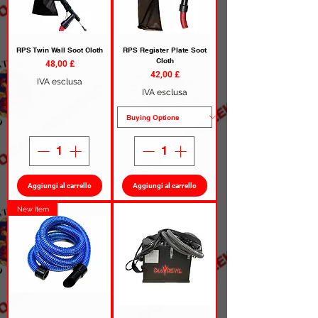
RPS Twin Wall Soot Cloth
RPS Register Plate Soot
Cloth
Prezzo
48,00 £
Prezzo
42,00 £
IVA esclusa
IVA esclusa
Aggiungi al carrello
Aggiungi al carrello
New Item