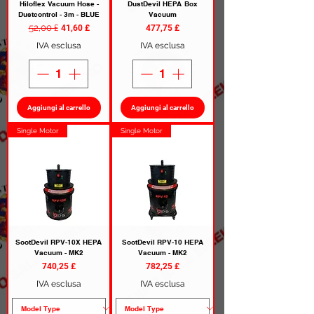
Hiloflex Vacuum Hose -
DustDevil HEPA Box
Dustcontrol - 3m - BLUE
Vacuum
Prezzo regolare
52,00 £
Prezzo scontato
Prezzo
41,60 £
477,75 £
IVA esclusa
IVA esclusa
Aggiungi al carrello
Aggiungi al carrello
Single Motor
Single Motor
SootDevil RPV-10X HEPA
SootDevil RPV-10 HEPA
Vacuum - MK2
Vacuum - MK2
Prezzo
Prezzo
740,25 £
782,25 £
IVA esclusa
IVA esclusa