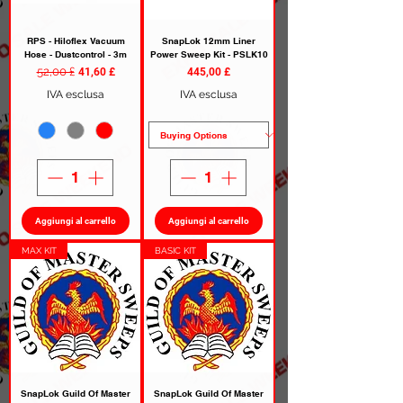
RPS - Hiloflex Vacuum
SnapLok 12mm Liner
Hose - Dustcontrol - 3m
Power Sweep Kit - PSLK10
Prezzo regolare
52,00 £
Prezzo scontato
Prezzo
41,60 £
445,00 £
IVA esclusa
IVA esclusa
Aggiungi al carrello
Aggiungi al carrello
MAX KIT
BASIC KIT
SnapLok Guild Of Master
SnapLok Guild Of Master