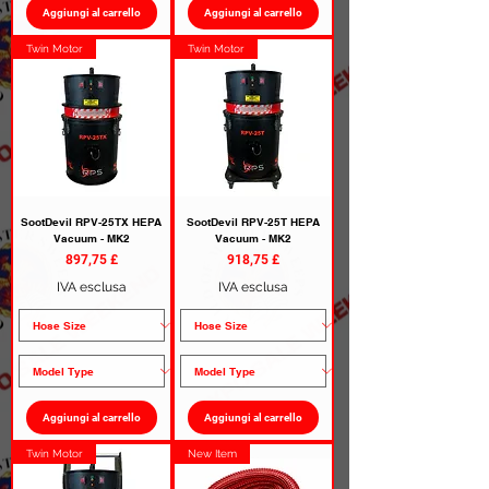
Aggiungi al carrello
Aggiungi al carrello
Twin Motor
Twin Motor
SootDevil RPV-25TX HEPA
SootDevil RPV-25T HEPA
Vacuum - MK2
Vacuum - MK2
Prezzo
Prezzo
897,75 £
918,75 £
IVA esclusa
IVA esclusa
Aggiungi al carrello
Aggiungi al carrello
Twin Motor
New Item