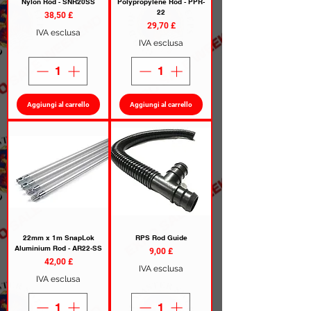
Nylon Rod - SNR20SS
Polypropylene Rod - PPR-
22
Prezzo
38,50 £
Prezzo
29,70 £
IVA esclusa
IVA esclusa
Aggiungi al carrello
Aggiungi al carrello
22mm x 1m SnapLok
RPS Rod Guide
Aluminium Rod - AR22-SS
Prezzo
9,00 £
Prezzo
42,00 £
IVA esclusa
IVA esclusa