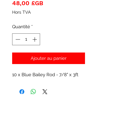
Prix
48,00 £GB
Hors TVA
Quantité
*
Ajouter au panier
10 x Blue Bailey Rod - 7/8" x 3ft
Articles similaires
New Item
New Item