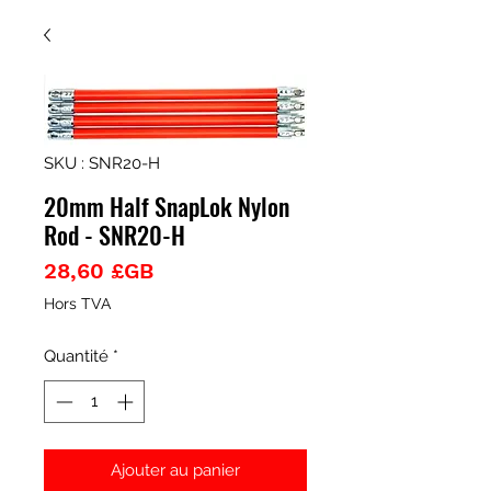
SKU : SNR20-H
20mm Half SnapLok Nylon
Rod - SNR20-H
Prix
28,60 £GB
Hors TVA
Quantité
*
Ajouter au panier