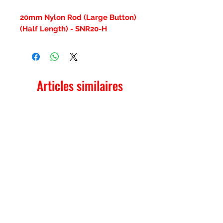
20mm Nylon Rod (Large Button)
(Half Length) - SNR20-H
Articles similaires
New Item
New Item
RPS Twin Wall Soot Cloth
RPS Register Plate So