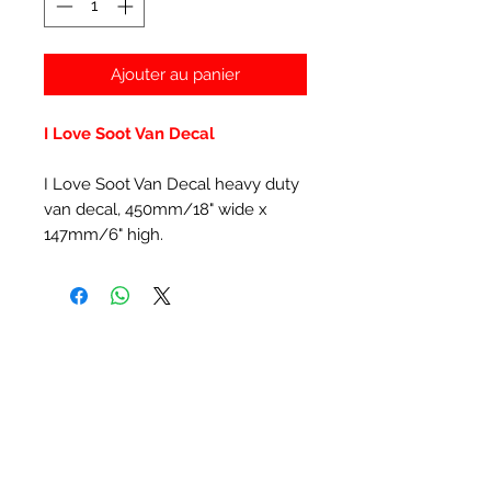
Ajouter au panier
I Love Soot Van Decal
I Love Soot Van Decal heavy duty
van decal, 450mm/18" wide x
147mm/6" high.
Articles similaires
New Item
New Item