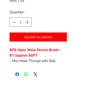
Hors TVA
Quantité
*
Ajouter au panier
RPS Viper Mole Perlon Brush -
8"/215mm SOFT
- M10 Male Thread with Ball
Articles similaires
New Item
New Item