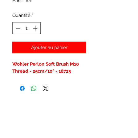
Hors TVA
Quantité
*
Ajouter au panier
Wohler Perlon Soft Brush M10
Thread - 25cm/10" - 18725
Articles similaires
New Item
New Item