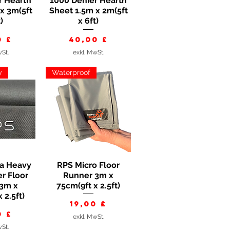
r Hearth
1000 Denier Hearth
x 3m(5ft
Sheet 1.5m x 2m(5ft
)
x 6ft)
s
Preis
0 £
40,00 £
wSt.
exkl. MwSt.
y
Waterproof
a Heavy
RPS Micro Floor
nsicht
Schnellansicht
r Floor
Runner 3m x
3m x
75cm(9ft x 2.5ft)
 2.5ft)
Preis
19,00 £
s
0 £
exkl. MwSt.
wSt.