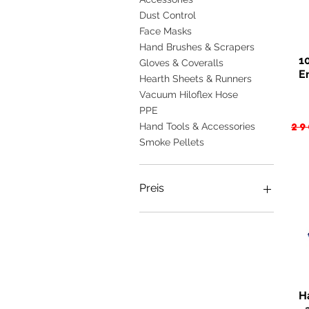
Dust Control
Face Masks
Hand Brushes & Scrapers
1
Gloves & Coveralls
E
Hearth Sheets & Runners
Vacuum Hiloflex Hose
PPE
St
29
Hand Tools & Accessories
Smoke Pellets
Preis
1 £
595 £
H