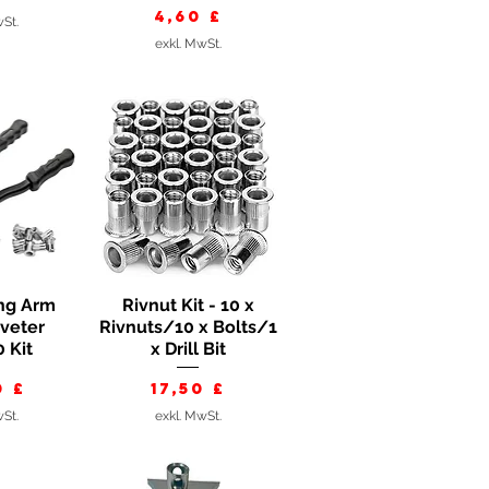
Preis
4,60 £
wSt.
exkl. MwSt.
ng Arm
Rivnut Kit - 10 x
nsicht
Schnellansicht
iveter
Rivnuts/10 x Bolts/1
 Kit
x Drill Bit
s
Preis
0 £
17,50 £
wSt.
exkl. MwSt.