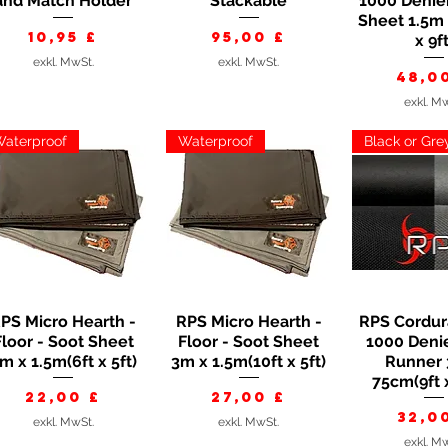
and Match Holder
Stackable
1000 Denie
Sheet 1.5m 
Preis
Preis
10,95 £
95,00 £
x 9ft
exkl. MwSt.
exkl. MwSt.
Prei
48,0
exkl. M
aterproof
Waterproof
Black or Gre
PS Micro Hearth -
RPS Micro Hearth -
RPS Cordur
Schnellansicht
Schnellansicht
Schnella
Floor - Soot Sheet
Floor - Soot Sheet
1000 Denie
m x 1.5m(6ft x 5ft)
3m x 1.5m(10ft x 5ft)
Runner 
75cm(9ft x
Preis
Preis
22,00 £
27,00 £
Prei
32,0
exkl. MwSt.
exkl. MwSt.
exkl. M