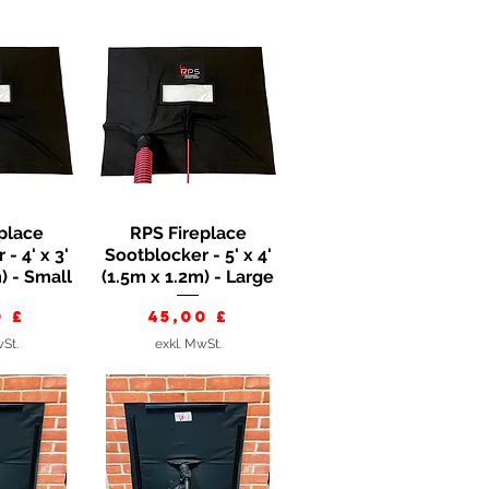
place
RPS Fireplace
nsicht
Schnellansicht
- 4' x 3'
Sootblocker - 5' x 4'
) - Small
(1.5m x 1.2m) - Large
s
Preis
0 £
45,00 £
wSt.
exkl. MwSt.