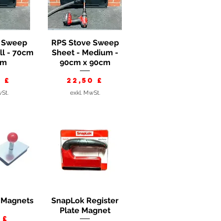
e Sweep
RPS Stove Sweep
nsicht
Schnellansicht
ll - 70cm
Sheet - Medium -
cm
90cm x 90cm
s
Preis
0 £
22,50 £
wSt.
exkl. MwSt.
 Magnets
SnapLok Register
nsicht
Schnellansicht
Plate Magnet
is
 £