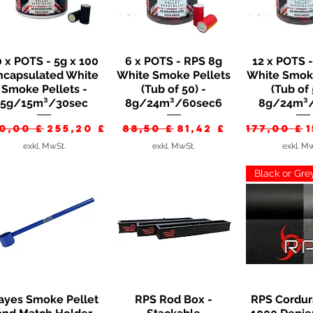
0 x POTS - 5g x 100
6 x POTS - RPS 8g
12 x POTS 
Schnellansicht
Schnellansicht
Schnella
ncapsulated White
White Smoke Pellets
White Smoke
Smoke Pellets -
(Tub of 50) -
(Tub of 
5g/15m³/30sec
8g/24m³/60sec6
8g/24m³
andardpreis
Sale-Preis
Standardpreis
Sale-Preis
Standar
0,00 £
255,20 £
88,50 £
81,42 £
177,00 £
1
exkl. MwSt.
exkl. MwSt.
exkl. M
Black or Gre
ayes Smoke Pellet
RPS Rod Box -
RPS Cordur
Schnellansicht
Schnellansicht
Schnella