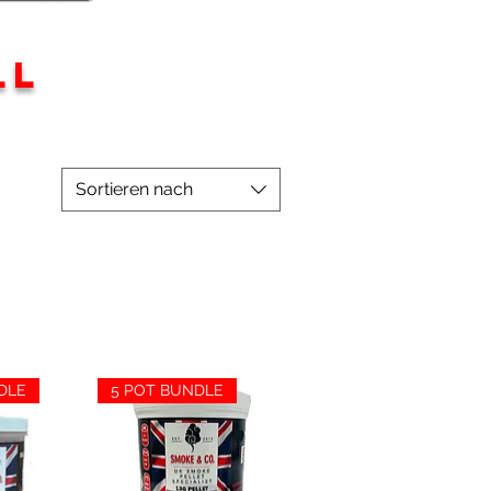
LL
Sortieren nach
DLE
5 POT BUNDLE