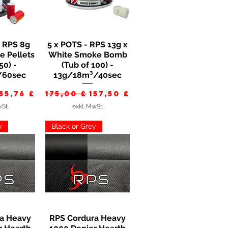
- RPS 8g
5 x POTS - RPS 13g x
nsicht
Schnellansicht
 Pellets
White Smoke Bomb
50) -
(Tub of 100) -
/60sec
13g/18m³/40sec
dpreis
Sale-Preis
Standardpreis
Sale-Preis
55,76 £
175,00 £
157,50 £
wSt.
exkl. MwSt.
y
Black or Grey
a Heavy
RPS Cordura Heavy
nsicht
Schnellansicht