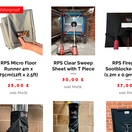
aterproof
RPS Micro Floor
RPS Clear Sweep
RPS Fire
Schnellansicht
Schnellansicht
Schnella
Runner 4m x
Sheet with T Piece
Sootblocker 
75cm(12ft x 2.5ft)
(1.2m x 0.9m
Preis
30,00 £
Preis
Prei
25,00 £
37,0
exkl. MwSt.
exkl. MwSt.
exkl. M