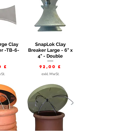
rge Clay
SnapLok Clay
nsicht
Schnellansicht
er -TB-6-
Breaker Large - 6" x
4" - Double
s
Preis
0 £
92,00 £
wSt.
exkl. MwSt.