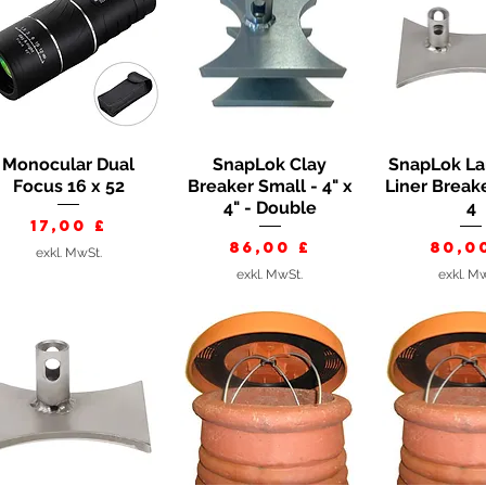
Monocular Dual
SnapLok Clay
SnapLok La
Schnellansicht
Schnellansicht
Schnella
Focus 16 x 52
Breaker Small - 4" x
Liner Break
4" - Double
4
Preis
17,00 £
Preis
Prei
86,00 £
80,0
exkl. MwSt.
exkl. MwSt.
exkl. M