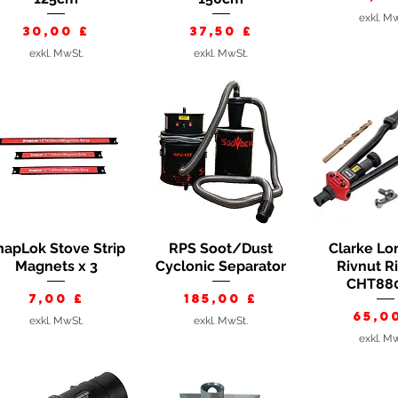
exkl. M
Preis
Preis
30,00 £
37,50 £
exkl. MwSt.
exkl. MwSt.
napLok Stove Strip
RPS Soot/Dust
Clarke Lo
Schnellansicht
Schnellansicht
Schnella
Magnets x 3
Cyclonic Separator
Rivnut R
CHT880
Preis
Preis
7,00 £
185,00 £
Prei
65,0
exkl. MwSt.
exkl. MwSt.
exkl. M