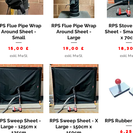
PS Flue Pipe Wrap
RPS Flue Pipe Wrap
RPS Stov
Schnellansicht
Schnellansicht
Schnella
Around Sheet -
Around Sheet -
Sheet - Sma
Small
Large
x 70
Preis
Preis
Prei
15,00 £
19,00 £
18,3
exkl. MwSt.
exkl. MwSt.
exkl. M
PS Sweep Sheet -
RPS Sweep Sheet - X
RPS Rubber
Schnellansicht
Schnellansicht
Schnella
Large - 125cm x
Large - 150cm x
Pre
6,25
125cm
150cm