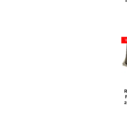
W
R
2